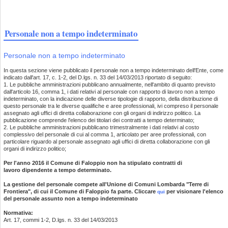
Personale non a tempo indeterminato
Personale non a tempo indeterminato
In questa sezione viene pubblicato il personale non a tempo indeterminato dell'Ente, come
indicato dall'art. 17, c. 1-2, del D.lgs. n. 33 del 14/03/2013 riportato di seguito:
1. Le pubbliche amministrazioni pubblicano annualmente, nell'ambito di quanto previsto
dall'articolo 16, comma 1, i dati relativi al personale con rapporto di lavoro non a tempo
indeterminato, con la indicazione delle diverse tipologie di rapporto, della distribuzione di
questo personale tra le diverse qualifiche e aree professionali, ivi compreso il personale
assegnato agli uffici di diretta collaborazione con gli organi di indirizzo politico. La
pubblicazione comprende l'elenco dei titolari dei contratti a tempo determinato;
2. Le pubbliche amministrazioni pubblicano trimestralmente i dati relativi al costo
complessivo del personale di cui al comma 1, articolato per aree professionali, con
particolare riguardo al personale assegnato agli uffici di diretta collaborazione con gli
organi di indirizzo politico;
Per l'anno 2016 il Comune di Faloppio non ha stipulato contratti di
lavoro dipendente a tempo determinato.
La gestione del personale compete all'Unione di Comuni Lombarda "Terre di
Frontiera", di cui il Comune di Faloppio fa parte. Cliccare
per visionare l'elenco
qui
del personale assunto non a tempo indeterminato
Normativa:
Art. 17, commi 1-2, D.lgs. n. 33 del 14/03/2013