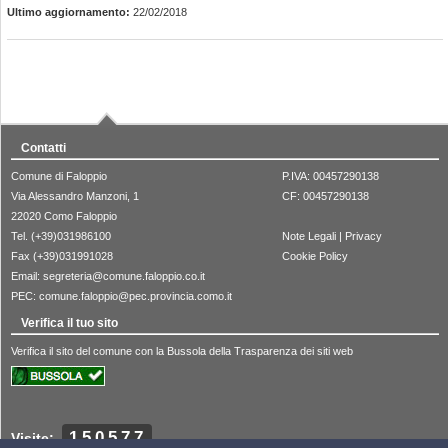
Ultimo aggiornamento:
22/02/2018
Contatti
Comune di Faloppio
P.IVA: 00457290138
Via Alessandro Manzoni, 1
CF: 00457290138
22020 Como Faloppio
Tel. (+39)031986100
Note Legali
|
Privacy
Fax (+39)031991028
Cookie Policy
Email:
segreteria@comune.faloppio.co.it
PEC:
comune.faloppio@pec.provincia.como.it
Verifica il tuo sito
Verifica il sito del comune con la Bussola della Trasparenza dei siti web
150577
Visite: