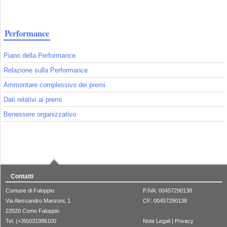
Performance
Piano della Performance
Relazione sulla Performance
Ammontare complessivo dei premi
Dati relativi ai premi
Benessere organizzativo
Contatti
Comune di Faloppio
P.IVA: 00457290138
Via Alessandro Manzoni, 1
CF: 00457290138
22020 Como Faloppio
Tel. (+39)031986100
Note Legali
|
Privacy