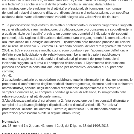
conferimento dell'incarico; b) il curriculum vitae; c) i dati relativi allo svolgimento di incarichi
o la titolarita' di cariche in enti di diritto privato regolati o finanziati dalla pubblica
amministrazione o lo svolgimento di attivita' professionali; d) i compensi, comunque
denominati, relativi al rapporto di lavoro, di consulenza o di collaborazione, con specifica
evidenza delle eventuali componenti variabili o legate alla valutazione del risultato;
2. La pubblicazione degli estremi degli atti di conferimento di incarichi dirigenziali a soggetti
estranei alla pubblica amministrazione, di collaborazione o di consulenza a soggetti esterni
a qualsiasi titolo per i quali e' previsto un compenso, completi di indicazione dei soggetti
percettori, della ragione dell'incarico e dell'ammontare erogato, nonche' la comunicazione
alla Presidenza del Consiglio dei Ministri - Dipartimento della funzione pubblica dei relativi
dati ai sensi dell'articolo 53, comma 14, secondo periodo, del decreto legislativo 30 marzo
2001, n. 165 e successive modificazioni, sono condizioni per l'acquisizione dell'efficacia
dell'atto e per la liquidazione dei relativi compensi. Le amministrazioni pubblicano e
mantengono aggiornati sui rispettivi siti istituzionali gli elenchi dei propri consulenti
indicando l'oggetto, la durata e il compenso dell'incarico. Il Dipartimento della funzione
pubblica consente la consultazione, anche per nominativo, dei dati di cui al presente
comma;
Art. 41
2 Le aziende sanitarie ed ospedaliere pubblicano tutte le informazioni e i dati concernenti le
procedure di conferimento degli incarichi di direttore generale, direttore sanitario e direttore
amministrativo, nonche' degli incarichi di responsabile di dipartimento e di strutture
semplici e complesse, ivi compresi i bandi e gli avvisi di selezione, lo svolgimento delle
relative procedure, gli atti di conferimento;
3 Alla dirigenza sanitaria di cui al comma 2, fatta eccezione per i responsabili di strutture
semplici, si applicano gli obblighi di pubblicazione di cui all'articolo 15. Per attivita'
professionali, ai sensi del comma 1, lettera c) dell'articolo 15, si intendono anche le
prestazioni professionali svolte in regime intramurario;
Normativa:
art. 15, commi 1 e 2, e art. 41, commi 2e 3, del D.lgs. n. 33 del 14/03/2013