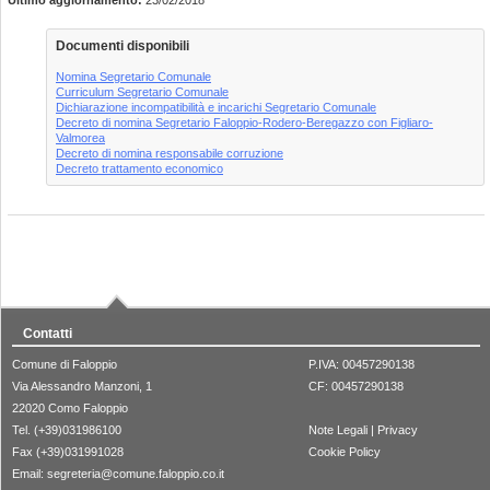
Ultimo aggiornamento:
23/02/2018
Documenti disponibili
Nomina Segretario Comunale
Curriculum Segretario Comunale
Dichiarazione incompatibilità e incarichi Segretario Comunale
Decreto di nomina Segretario Faloppio-Rodero-Beregazzo con Figliaro-
Valmorea
Decreto di nomina responsabile corruzione
Decreto trattamento economico
Contatti
Comune di Faloppio
P.IVA: 00457290138
Via Alessandro Manzoni, 1
CF: 00457290138
22020 Como Faloppio
Tel. (+39)031986100
Note Legali
|
Privacy
Fax (+39)031991028
Cookie Policy
Email:
segreteria@comune.faloppio.co.it