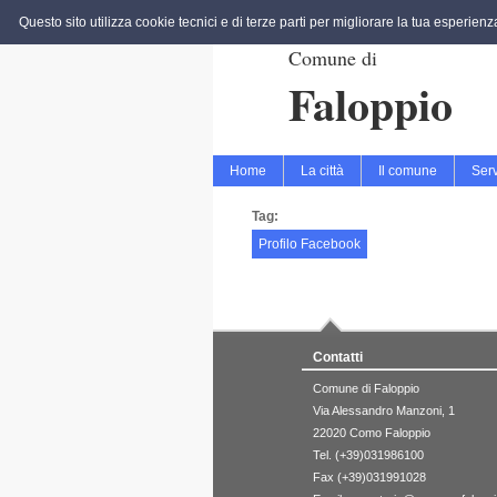
Questo sito utilizza cookie tecnici e di terze parti per migliorare la tua esperien
Comune di
Faloppio
Home
La città
Il comune
Serv
Tag:
Profilo Facebook
Contatti
Comune di Faloppio
Via Alessandro Manzoni, 1
22020 Como Faloppio
Tel. (+39)031986100
Fax (+39)031991028