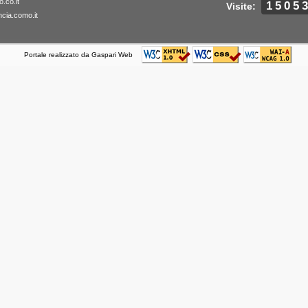
.co.it
1505
Visite:
cia.como.it
Portale realizzato da Gaspari Web