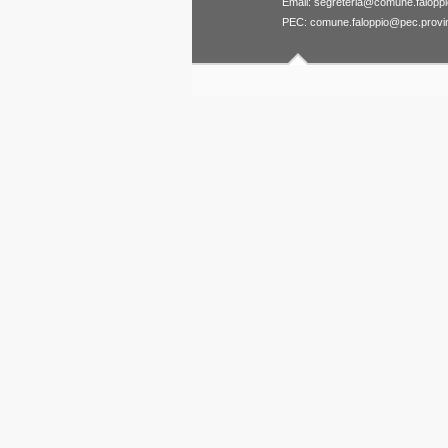
Email:
segreteria@comune.faloppio
PEC:
comune.faloppio@pec.provin