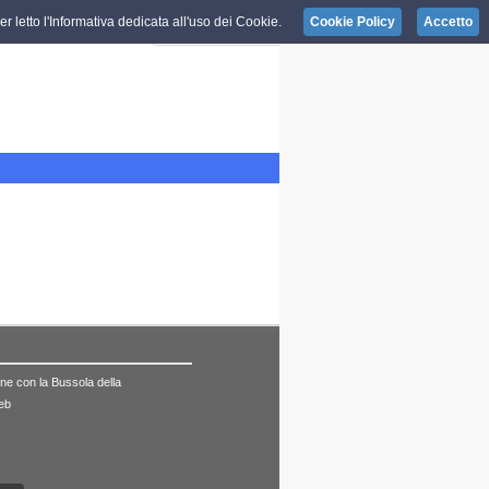
r letto l'Informativa dedicata all'uso dei Cookie.
Cookie Policy
Accetto
mune con la Bussola della
web