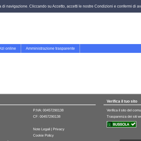
za di navigazione. Cliccando su Accetto, accetti le nostre Condizioni e confermi di ave
izi online
Amministrazione trasparente
Verifica il tuo sito
P.IVA: 00457290138
Verifica il sito del co
CF: 00457290138
Trasparenza dei siti 
Note Legali
|
Privacy
Cookie Policy